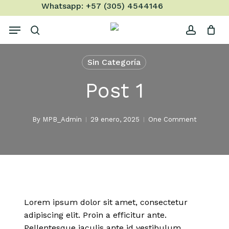
Skip
Whatsapp: +57 (305) 4544146
to
Menu
main
search
account
content
Sin Categoría
Post 1
By
MPB_Admin
29 enero, 2025
One Comment
Lorem ipsum dolor sit amet, consectetur
adipiscing elit. Proin a efficitur ante.
Pellentesque iaculis ante id vestibulum