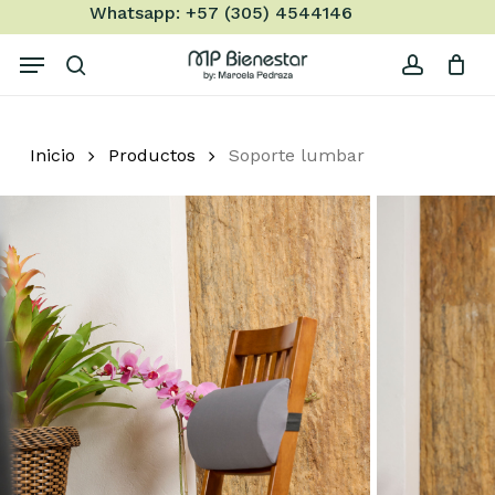
Skip
Whatsapp: +57 (305) 4544146
to
Menu
main
search
account
content
Inicio
Productos
Soporte lumbar